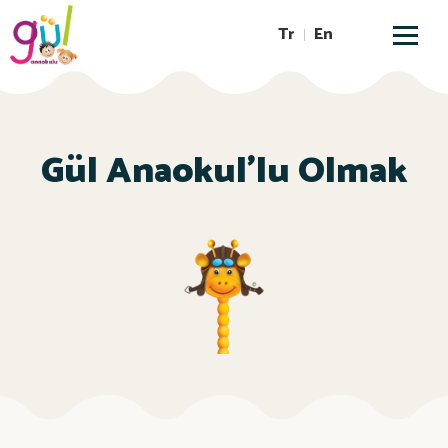
Tr
En
Gül Anaokul'lu Olmak