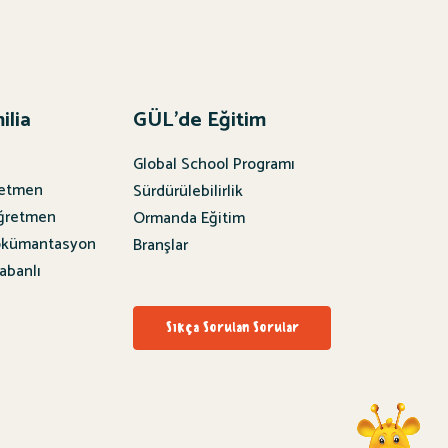
ilia
GÜL'de Eğitim
Global School Programı
etmen
Sürdürülebilirlik
Öğretmen
Ormanda Eğitim
okümantasyon
Branşlar
abanlı
Sıkça Sorulan Sorular