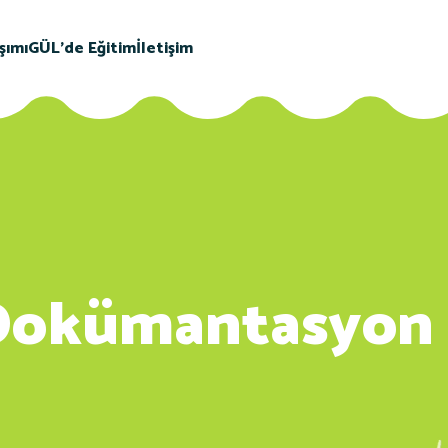
şımı
GÜL'de Eğitim
İletişim
 Dokümantasyon