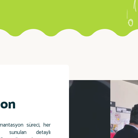
yon
antasyon süreci, her
re sunulan detaylı