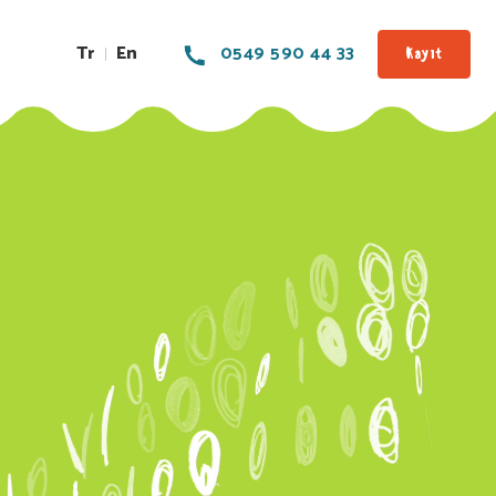
Tr
En
0549 590 44 33
Kayıt