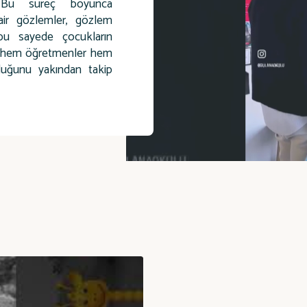
r. Bu süreç boyunca
dair gözlemler, gözlem
 bu sayede çocukların
ece hem öğretmenler hem
luğunu yakından takip