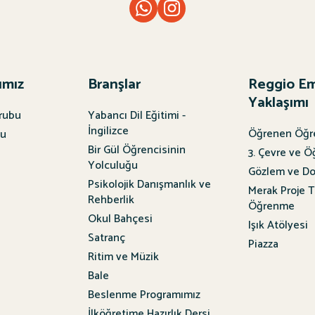
ımız
Branşlar
Reggio Em
Yaklaşımı
rubu
Yabancı Dil Eğitimi -
İngilizce
Öğrenen Öğr
bu
Bir Gül Öğrencisinin
3. Çevre ve 
Yolculuğu
Gözlem ve D
Psikolojik Danışmanlık ve
Merak Proje T
Rehberlik
Öğrenme
Okul Bahçesi
Işık Atölyesi
Satranç
Piazza
Ritim ve Müzik
Bale
Beslenme Programımız
İlköğretime Hazırlık Dersi