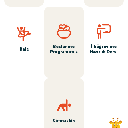
Beslenme
İlköğretime
Bale
Programımız
Hazırlık Dersi
Cimnastik